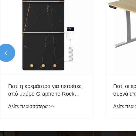

η κρεμάστρα για πετσέτες
Γιατί οι εργαζόμενο
αύρο Graphene Rock
συχνά επιλέγουν η
μια αλλαγή παιχνιδιών για
τραπέζι ανελκυστή
περισσότερα >>
Δείτε περισσότερα >
άνιο σας