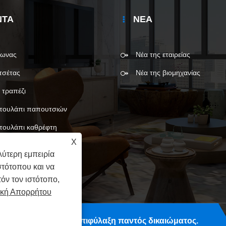
ΝΤΑ
ΝΈΑ
φωνας
Νέα της εταιρείας
τσέτας
Νέα της βιομηχανίας
 τραπέζι
τουλάπι παπουτσιών
τουλάπι καθρέφτη
X
ύτερη εμπειρία
στότοπου και να
όν τον ιστότοπο,
ική Απορρήτου
gzhou) Co., Ltd. Με επιφύλαξη παντός δικαιώματος.