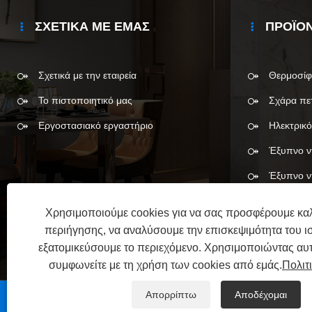
ΣΧΕΤΙΚΆ ΜΕ ΕΜΆΣ
ΠΡΟΪΌ
Σχετικά με την εταιρεία
Θερμοσί
Το πιστοποιητικό μας
Σχάρα πε
Εργοστασιακό εργαστήριο
Ηλεκτρικό
Έξυπνο ν
Έξυπνο ν
Χρησιμοποιούμε cookies για να σας προσφέρουμε καλ
περιήγησης, να αναλύσουμε την επισκεψιμότητα του ι
εξατομικεύσουμε το περιεχόμενο. Χρησιμοποιώντας αυτ
συμφωνείτε με τη χρήση των cookies από εμάς.
Πολιτ
Απορρίπτω
Αποδέχομαι
Copyright © 2025 Meshow Information Technology (Chan