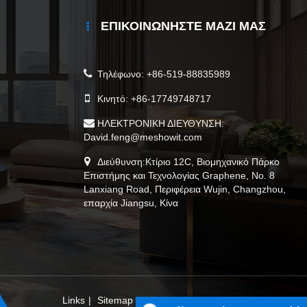
ΕΠΙΚΟΙΝΩΝΉΣΤΕ ΜΑΖΊ ΜΑΣ
Τηλέφωνο:
+86-519-88835989
Κινητό:
+86-17749748717
ΗΛΕΚΤΡΟΝΙΚΗ ΔΙΕΥΘΥΝΣΗ:
David.feng@meshowit.com
Διεύθυνση:Κτίριο 12C, Βιομηχανικό Πάρκο
Επιστήμης και Τεχνολογίας Graphene, Νο. 8
Lanxiang Road, Περιφέρεια Wujin, Changzhou,
επαρχία Jiangsu, Κίνα
Links
|
Sitemap
|
RSS
|
XML
|
Πολιτική Απορρήτου