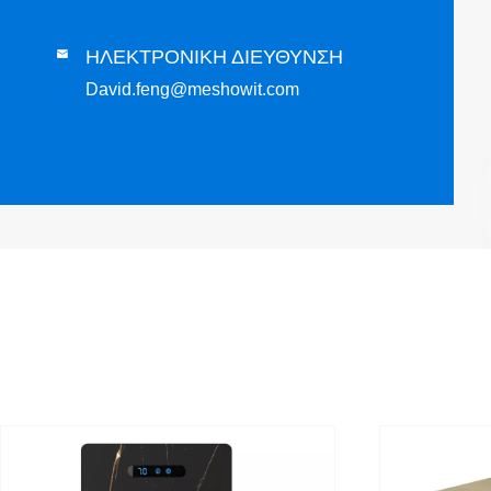
ΗΛΕΚΤΡΟΝΙΚΗ ΔΙΕΥΘΥΝΣΗ

David.feng@meshowit.com