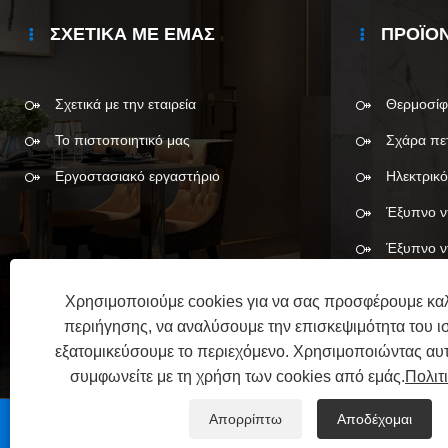
ΣΧΕΤΙΚΆ ΜΕ ΕΜΆΣ
ΠΡΟΪΌ
Σχετικά με την εταιρεία
Θερμοσί
Το πιστοποιητικό μας
Σχάρα πε
Εργοστασιακό εργαστήριο
Ηλεκτρικό
Έξυπνο ν
Έξυπνο ν
Χρησιμοποιούμε cookies για να σας προσφέρουμε καλ
περιήγησης, να αναλύσουμε την επισκεψιμότητα του ι
εξατομικεύσουμε το περιεχόμενο. Χρησιμοποιώντας αυτ
συμφωνείτε με τη χρήση των cookies από εμάς.
Πολιτ
Απορρίπτω
Αποδέχομαι
Copyright © 2025 Meshow Information Technology (Chan