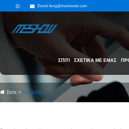
David.feng@meshowit.com
ΣΠΊΤΙ
ΣΧΕΤΙΚΆ ΜΕ ΕΜΆΣ
ΠΡ
Σπίτι
Κατεβάζω