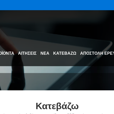
ΟΪΌΝΤΑ
ΑΙΤΉΣΕΙΣ
ΝΈΑ
ΚΑΤΕΒΆΖΩ
ΑΠΟΣΤΟΛΉ ΈΡΕ
Κατεβάζω