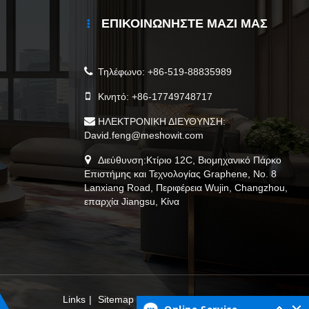
ΕΠΙΚΟΙΝΩΝΉΣΤΕ ΜΑΖΊ ΜΑΣ
Τηλέφωνο:
+86-519-88835989
Κινητό:
+86-17749748717
ΗΛΕΚΤΡΟΝΙΚΗ ΔΙΕΥΘΥΝΣΗ:
David.feng@meshowit.com
Διεύθυνση:Κτίριο 12C, Βιομηχανικό Πάρκο
Επιστήμης και Τεχνολογίας Graphene, Νο. 8
Lanxiang Road, Περιφέρεια Wujin, Changzhou,
επαρχία Jiangsu, Κίνα
Links
|
Sitemap
|
RSS
|
XML
|
Πολιτική Απορρήτου