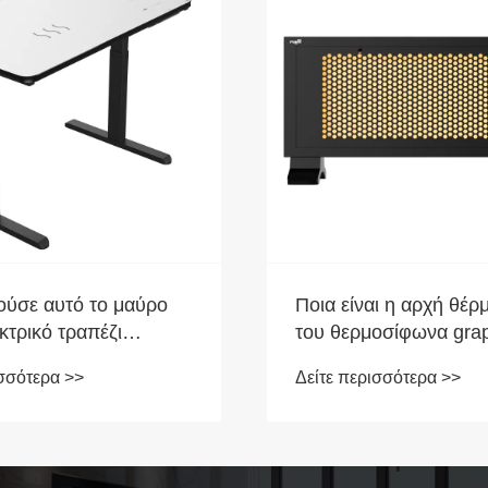
ύσε αυτό το μαύρο
Ποια είναι η αρχή θέ
κτρικό τραπέζι
του θερμοσίφωνα gr
 να είναι η κομψή
ισσότερα >>
Δείτε περισσότερα >>
ση που χρειάζεται το
σας;