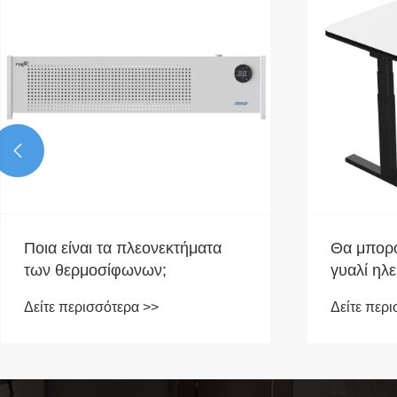

Ποια είναι τα πλεονεκτήματα
Θα μπορο
των θερμοσίφωνων;
γυαλί ηλε
ανύψωσης
Δείτε περισσότερα >>
Δείτε περ
αναβάθμι
γραφείο 