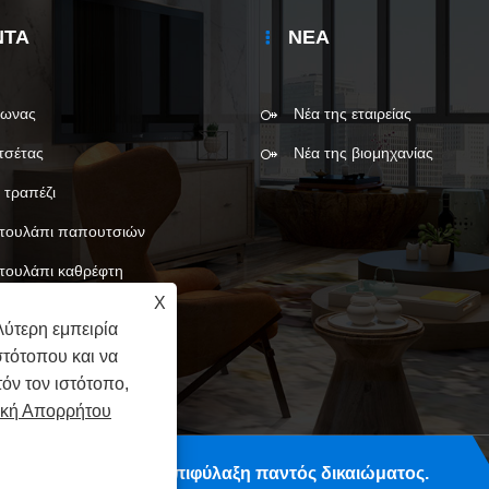
ΝΤΑ
ΝΈΑ
φωνας
Νέα της εταιρείας
τσέτας
Νέα της βιομηχανίας
 τραπέζι
τουλάπι παπουτσιών
τουλάπι καθρέφτη
X
ύτερη εμπειρία
στότοπου και να
όν τον ιστότοπο,
ική Απορρήτου
gzhou) Co., Ltd. Με επιφύλαξη παντός δικαιώματος.